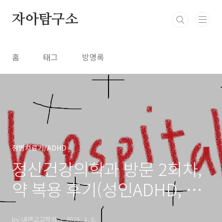
본문 바로가기
자아탐구소
홈
태그
방명록
정병치료기/ADHD
정신건강의학과 방문 2회차,
약 복용 후기(성인ADHD, 불
안장애)
by 내면고고학자
2023. 3. 5.