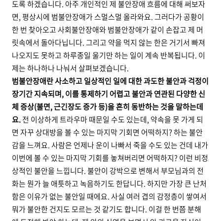
도록 하겠습니다.
아주 개인적인 제 불안장애 흐름에 대해 써보자
면, 평상시에 범불안장애가 스멀스멀 올라와요. 그러다가 공황이
한 번 찾아오고 사회불안장애와 범불안장애가 같이 손잡고 제 머
릿속에서 돌아다닙니다. 그리고 약을 먹지 않는 한은 거기서 빠져
나오지도 못하고 하루종일 울기만 하는 일이 계속 반복됩니다. 이
제는 하나하나 나눠서 살펴보겠습니다.
범불안장애란 사소하고 일상적인 일에 대한 과도한 불안과 걱정이
장기간 지속되며, 이를 통제하기 어렵고 불안과 연관된 다양한 신
체 증상(불면, 근긴장도 증가 등)을 흔히 동반하는 것을 말하는데
요.
전 이상하게 트라우마 때문일 수도 있는데, 약속을 못 가게 되
면 자꾸 상대방을 볼 수 있는 마지막 기회면 어떡하지? 하는 불안
감을 느껴요. 사람은 언제나 운이 나빠서 죽을 수도 있는 건데 내가
이번에 볼 수 있는 마지막 기회를 놓쳐버리면 어떡하지? 이런 비정
상적인 불안을 느낍니다. 불안이 강박으로 변해서 부모님과의 전
화는 뭔가 늘 애틋하고 녹음하기도 한답니다. 하지만 가장 큰 난처
함은 이유가 없는 불안일 때에요. 사실 여러 겹의 감정층이 쌓여서
뭐가 불안한 건지도 모르는 것 같기도 합니다. 이걸 한 번쯤 분해