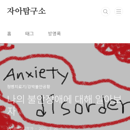
본문 바로가기
자아탐구소
홈
태그
방명록
정병치료기/강박불안공황
나의 불안장애에 대해 알아보
자
by 내면고고학자
2023. 2. 26.