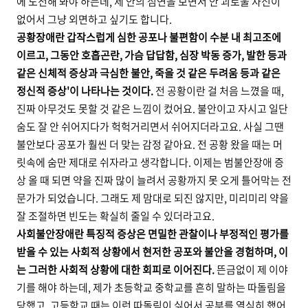
에 도전해 봐야 하는데, 제 안의 심연을 보면서 안 괴로울 자신이
없어서 그냥 외면하고 싶기도 합니다.
공황장애란 갑작스럽게 심한 공포나 불편함이 수분 내 최고조에
이르고, 그동안 호흡곤란, 가슴 답답함, 심장 박동 증가, 발한 등과
같은 신체적 증상과 극심한 불안, 죽을 것 같은 두려움 등과 같은
정신적 증상'이 나타나는 것이다.
전 공황이란 걸 처음 느꼈을 때,
진짜 아무것도 못할 것 같은 느낌이 컸어요. 불안이고 자시고 일단
숨도 잘 안 쉬어지다가 헉헉거리면서 쉬어지더라고요. 사실 그땐
불안보다 공포가 훨씬 더 맞는 감정 같아요. 전 공황 왔을 때는 머
릿속에 숨만 제대로 쉬자라고 생각합니다. 이제는 범불안장애 증
상 올 때 되면 약을 진짜 많이 늘려서 공황까지 못 오게 틀어막는 전
문가가 되었습니다. 그래도 제 맘대로 되진 않지만, 미리미리 약을
잘 조절하면 빈도는 확실히 줄일 수 있더라고요.
사회불안장애란 특징적 증상은 면밀한 관찰이나 부정적인 평가를
받을 수 있는 사회적 상황에서 현저한 공포와 불안을 경험하며, 이
는 그러한 사회적 상황에 대한 회피로 이어진다.
뜬금없이 제 이야
기를 해야 하는데, 제가 초등학교 중학교를 흔히 말하는 따돌림을
당했고, 고등학교 때는 이런 따돌림이 싫어서 공부를 열심히 했어