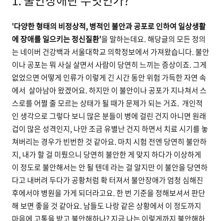
1. 불안장애란 무엇인가?
'다양한 형태의 비정상적, 병적인 불안과 공포로 인하여 일상생활
에 장애를 일으키는 정신질환'
을 말하는데요. 해당글의 모든 정의
는 네이버 건강백과 서울대학교 의학정보에서 가져왔습니다. 불안
이나 공포는 뭐 사실 살면서 사람이 당연히 느끼는 증상이죠. 그게
없었으면 어떻게 인류가 이렇게 긴 시간 동안 위험 가득한 자연 속
에서 살아남아 왔겠어요. 하지만 이 불안이나 공포가 지나쳐서 스
스로를 어쩔 줄 모르는 상태가 될 때가 문제가 되는 거죠. 개인적
인 생각으로 그렇다 보니 많은 분들이 병에 걸린 건지 아니면 원래
겁이 많은 성격인지, 나만 조금 유별난 건지 하면서 치료 시기를 놓
쳐버리는 경우가 빈번한 것 같아요. 마치 시험 전엔 당연히 불안하
지, 내가 할 걸 미뤘으니 당연히 불안한 게 맞지 하다가 이상하게
이 정도로 불안해서는 안 될 텐데 라는 걸 알지만 이 불안을 당연하
다고 내버려 두다가 공황처럼 확 터져서 불안장애가 엄청 심해진
후에서야 병원을 가게 되더라고요. 한 번 기준을 정해보셔서 판단
해 보면 좋을 것 같아요. 남들도 나랑 같은 상황에서 이 정도까지
마음에 고통을 받고 불안해하나? 지금 나는 이렇게까지 불안해하