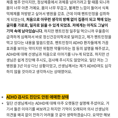
체중 범주 안이지만, 정상체중에서 과체중 넘어가려고 할 때쯤 되니까
몸이 너무 아픈 거예요. 몸이 너무 무겁고, 불쾌한 느낌이 들어서 식욕
억제제를 처방받고 싶어서 병원을 갔죠. 근데 이때 펜트민정을 섭취하
게 되었는데,
처음으로 아무런 생각의 방해 없이 집중이 되고 책에 있는
글자를 가로로, 일자로 읽을 수 있게 되었죠. 저에게는 아직도 그날이
기억 속에 남아있습니다.
하지만 펜트민정 일주일 먹으니까 우울증이
급격하게 심해져서 바로 정신건강의학과로 달려갔고, 제가 펜트민정을
먹고 있다는 내용을 말씀드렸죠. 펜트민정이 ADHD 환자들에게 가끔
효과를 보이는 약이지만 위험한 약물이라는 점 등의 설명을 해주셨고,
ADHD에 대해 선생님과 처음으로 이야기를 나누게 되었죠. 하지만 선
생님은 쉽게 진단해 주시도, 검사해 주시지도 않았어요. 일단 저는 그
병원을 3년 이상 다닌 상황이었고, 선생님께서는 제가 ADHD여도 심각
하지 않을 것이라고 생각하시는 상태였어요.
ADHD 검사도 진단도 안된 애매한 상태
일단 선생님께서는 ADHD에 대해 아주 오랫동안 설명해 주셨어요. 거
기서 들은 이야기를 써보려고 하지만 기억이 오래되어 의사 선생님의
의견을 왜곡 없이 전하기 어려울 것 같아 생략하겠습니다. 요약만 해보