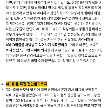
자면, 먼저 각성제의 위험성에 관한 것이었어요. 선생님은 제가 ADHD
일 수도 있지만, 학업 성적이나 평소의 행실을 통해서 각성제류를 먹어
야 하는가라고 했을 때 아니라고 판단하셨어요. 각성제가 얼마나 위험
한지, ADHD가 어떤 병인지를 정말 20분 동안 설명해 주셨어요. 그리
고 제가 다니는 병원은 제가 대학생 때부터 다녔던 곳이라, 고시를 응시
하는 친구들이 본인이 ADHD라고 속이고 각성제를 처방받기를 바라는
경우가 수두룩 했습니다. 지금 와서 생각하면 선생님도 굉장히 힘든 선
택이지 않았을까 합니다. 결국 저는 선생님 권유대로
비각성제류
ADHD약물을 처방받고 먹어보기 시작했어요.
그리고 아무런 효과도
보지 못했죠. 그런 사이에 퇴사를 하고 부모님과 같이 살게 되었습니다.
더 이상은 정신 건강적으로는 일을 지속할 수 없을 것 같다고 스스로 판
단했죠. 더 이상은 버틸 수가 없었습니다. 뭐 핑계일 수도 있지만요.
ADHD를 직접 진단받기까지
저는 결국 부모님 집 앞에 대형 병원에서 혼자 가서 비용을 부담하고
ADHD 검사를 받았습니다. 그리고 뭔가 검사 판단을 받으니까 그냥 눈
물이 나오더라고요. 뭐랄까 네가 잘못한 게 아니고 아팠던 거야라는 위
로를 받은 느낌이었어요. 물론 약을 먹으면서도 부작용도 있고 이후 이