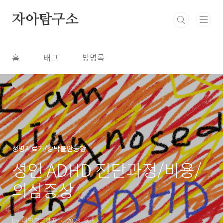
본문 바로가기
자아탐구소
홈
태그
방명록
정병치료기/강박불안공황
성인 ADHD 진단과정/비용/
의심증상
by 내면고고학자
2023. 9. 5.