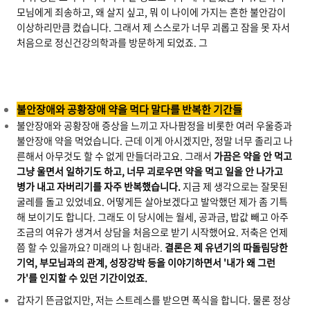
모님에게 죄송하고, 왜 살지 싶고, 뭐 이 나이에 가지는 흔한 불안감이
이상하리만큼 컸습니다. 그래서 제 스스로가 너무 괴롭고 잠을 못 자서
처음으로 정신건강의학과를 방문하게 되었죠.
그
불안장애와 공황장애 약을 먹다 말다를 반복한 기간들
불안장애와 공황장애 증상을 느끼고 자나팜정을 비롯한 여러 우울증과
불안장애 약을 먹었습니다. 근데 이게 아시겠지만, 정말 너무 졸리고 나
른해서 아무것도 할 수 없게 만들더라고요. 그래서
가끔은 약을 안 먹고
그냥 울면서 일하기도 하고, 너무 괴로우면 약을 먹고 일을 안 나가고
병가 내고 자버리기를 자주 반복했습니다.
지금 제 생각으로는 잘못된
굴레를 돌고 있었네요. 어떻게든 살아보겠다고 발악했던 제가 좀 기특
해 보이기도 합니다. 그래도 이 당시에는 월세, 공과금, 밥값 빼고 아주
조금의 여유가 생겨서 상담을 처음으로 받기 시작했어요. 저축은 언제
쯤 할 수 있을까요? 미래의 나 힘내라.
결론은 제 유년기의 따돌림당한
기억, 부모님과의 관계, 성장강박 등을 이야기하면서 '내가 왜 그런
가'를 인지할 수 있던 기간이었죠.
갑자기 뜬금없지만, 저는 스트레스를 받으면 폭식을 합니다. 물론 정상