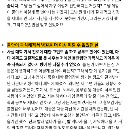
습니다.
그냥 놀고 싶어서 자꾸 이렇게 산만해지는 거겠지? 그냥 게임
이 좋아서 이렇게 못 벗어나는 거겠지? 그냥 원래 내가 잘 까먹고 신경
을 제대로 안 써서 시간을 자각하지 못하는 거겠지, 그러는 거겠지 했
죠. 그리고 2년 반을 잊고 살았어요.
불안이 극심해져서 병원을 더 이상 피할 수 없었던 날
사실 대학 가서 진로에 대한 고민도 좀 하고 공부도 했어야 했는데, 아
마 계획도 고질적으로 못 세우는 저에겐 불안함만 가득하고 기억은 계
속 지속되지 않아서 병이 안 터질 수가 없었죠.
늘 뭔가 바쁘게는 산 거
같은데 결과적으로 어떻게 살아야 하는지? 그래서 한 게 뭔지?를 고민
하다 보니 그냥 취업하기 좋은 대학 졸업장이 생기는 정도의 결과밖에
안 나온다고 생각하니 패닉에 빠졌죠. 왜냐면 제 주변 애들의 상황이 조
금 남달랐거든요. 회계사, 로스쿨, 노무사, 공무원 등 애들이 너무 멋진
사람이 되어있었거든요. 저는 해봐야 게임 중독에 할 줄 아는 건 없고,
학과 공부도 제대로 안 하고, 그냥 사는 사람이었거든요. 그 혐오감이랑
불안감이 너무 컸어요. 애들은 다들 자신의 시간을 채워왔는데, 넌 니
시간을 내다 버리고 있었네 하는 혐오감과 불안감이 너무 커졌고, 매일
울기만 했죠. 진짜 빨래 널다가 울고, 밥 먹다가 울고, 샤워하다 울고, 거
의 뭐 청춘 드라마 저리 가라 할 정도로 아무 때나 울었습니다. 뭔가 부