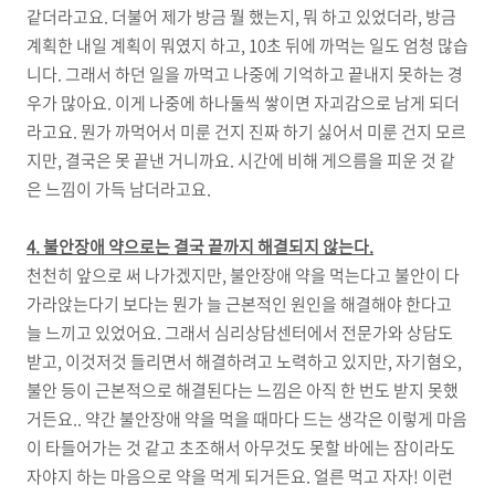
같더라고요. 더불어 제가 방금 뭘 했는지, 뭐 하고 있었더라, 방금
계획한 내일 계획이 뭐였지 하고, 10초 뒤에 까먹는 일도 엄청 많습
니다. 그래서 하던 일을 까먹고 나중에 기억하고 끝내지 못하는 경
우가 많아요. 이게 나중에 하나둘씩 쌓이면 자괴감으로 남게 되더
라고요. 뭔가 까먹어서 미룬 건지 진짜 하기 싫어서 미룬 건지 모르
지만, 결국은 못 끝낸 거니까요. 시간에 비해 게으름을 피운 것 같
은 느낌이 가득 남더라고요.
4. 불안장애 약으로는 결국 끝까지 해결되지 않는다.
천천히 앞으로 써 나가겠지만, 불안장애 약을 먹는다고 불안이 다
가라앉는다기 보다는 뭔가 늘 근본적인 원인을 해결해야 한다고
늘 느끼고 있었어요. 그래서 심리상담센터에서 전문가와 상담도
받고, 이것저것 들리면서 해결하려고 노력하고 있지만, 자기혐오,
불안 등이 근본적으로 해결된다는 느낌은 아직 한 번도 받지 못했
거든요.. 약간 불안장애 약을 먹을 때마다 드는 생각은 이렇게 마음
이 타들어가는 것 같고 초조해서 아무것도 못할 바에는 잠이라도
자야지 하는 마음으로 약을 먹게 되거든요. 얼른 먹고 자자! 이런