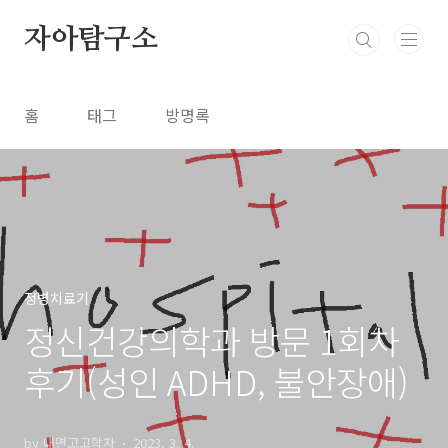
본문 바로가기
자아탐구소
홈
태그
방명록
정병치료기
정신건강의학과 방문 1회차
후기(성인 ADHD, 불안장애)
by 내면고고학자
2023. 3. 4.